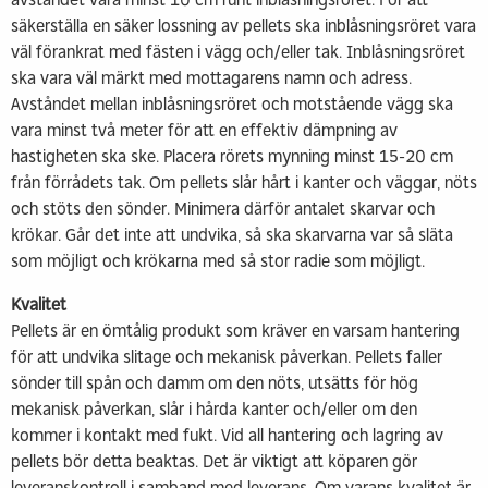
säkerställa en säker lossning av pellets ska inblåsningsröret vara
väl förankrat med fästen i vägg och/eller tak. Inblåsningsröret
ska vara väl märkt med mottagarens namn och adress.
Avståndet mellan inblåsningsröret och motstående vägg ska
vara minst två meter för att en effektiv dämpning av
hastigheten ska ske. Placera rörets mynning minst 15-20 cm
från förrådets tak. Om pellets slår hårt i kanter och väggar, nöts
och stöts den sönder. Minimera därför antalet skarvar och
krökar. Går det inte att undvika, så ska skarvarna var så släta
som möjligt och krökarna med så stor radie som möjligt.
Kvalitet
Pellets är en ömtålig produkt som kräver en varsam hantering
för att undvika slitage och mekanisk påverkan. Pellets faller
sönder till spån och damm om den nöts, utsätts för hög
mekanisk påverkan, slår i hårda kanter och/eller om den
kommer i kontakt med fukt. Vid all hantering och lagring av
pellets bör detta beaktas. Det är viktigt att köparen gör
leveranskontroll i samband med leverans. Om varans kvalitet är