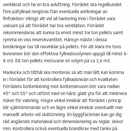
ventilerat och ha en bra avluftning. Förrådet ska regelbundet
före påfyllnad rengöras från eventuella anrikningar av
finfraktion. Viktigt att vid all hantering inne i förrådet vara
vaksam på att förrådet har bra ventilation. Förrådet
rekommenderas att kunna ta emot minst tre ton pellets samt
rymma en viss reservkvantitet. Hänsyn måste i dessa
beräkningar tas till rasvinklar på pellets. För att klara tre tons
leveranser bör den effektiva fyllnadsvolymen uppgå till minst 6-
8 m3. Ett ton pellets motsvarar en volym på ca 1,6 m3.
Manlucka och titthål ska monteras så att man lätt kan komma
in i förrådet för att kontrollera fyllnadsnivån och kvaliteten.
Förrådets bottenlutning mot bottenskruven bör vara mellan
45° och 55° och utförd med en hård, glatt yta för att minimera
risken för valvning. Högre vinkel innebär att förrådet i princip
blir självtömmande och en lägre vinkel innebär eventuellt mer
manuellt arbete vid sluttömning. En byggfackman kan ge dig
råd angående materialval och dimensionering av reglar, skivor
mm. Kontrollera också eventuella brandkrav med tanke på