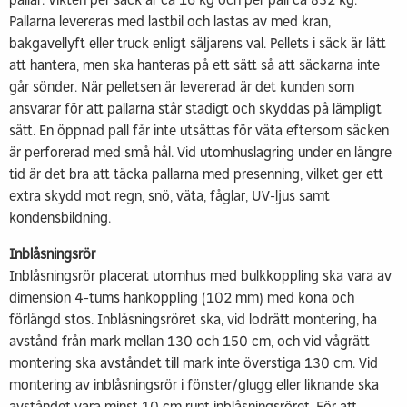
Pallarna levereras med lastbil och lastas av med kran,
bakgavellyft eller truck enligt säljarens val. Pellets i säck är lätt
att hantera, men ska hanteras på ett sätt så att säckarna inte
går sönder. När pelletsen är levererad är det kunden som
ansvarar för att pallarna står stadigt och skyddas på lämpligt
sätt. En öppnad pall får inte utsättas för väta eftersom säcken
är perforerad med små hål. Vid utomhuslagring under en längre
tid är det bra att täcka pallarna med presenning, vilket ger ett
extra skydd mot regn, snö, väta, fåglar, UV-ljus samt
kondensbildning.
Inblåsningsrör
Inblåsningsrör placerat utomhus med bulkkoppling ska vara av
dimension 4-tums hankoppling (102 mm) med kona och
förlängd stos. Inblåsningsröret ska, vid lodrätt montering, ha
avstånd från mark mellan 130 och 150 cm, och vid vågrätt
montering ska avståndet till mark inte överstiga 130 cm. Vid
montering av inblåsningsrör i fönster/glugg eller liknande ska
avståndet vara minst 10 cm runt inblåsningsröret. För att