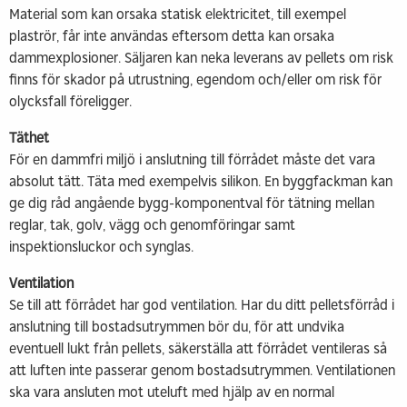
Material som kan orsaka statisk elektricitet, till exempel
plaströr, får inte användas eftersom detta kan orsaka
dammexplosioner. Säljaren kan neka leverans av pellets om risk
finns för skador på utrustning, egendom och/eller om risk för
olycksfall föreligger.
Täthet
För en dammfri miljö i anslutning till förrådet måste det vara
absolut tätt. Täta med exempelvis silikon. En byggfackman kan
ge dig råd angående bygg-komponentval för tätning mellan
reglar, tak, golv, vägg och genomföringar samt
inspektionsluckor och synglas.
Ventilation
Se till att förrådet har god ventilation. Har du ditt pelletsförråd i
anslutning till bostadsutrymmen bör du, för att undvika
eventuell lukt från pellets, säkerställa att förrådet ventileras så
att luften inte passerar genom bostadsutrymmen. Ventilationen
ska vara ansluten mot uteluft med hjälp av en normal