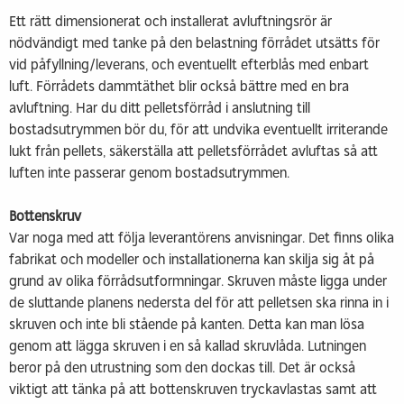
Ett rätt dimensionerat och installerat avluftningsrör är
nödvändigt med tanke på den belastning förrådet utsätts för
vid påfyllning/leverans, och eventuellt efterblås med enbart
luft. Förrådets dammtäthet blir också bättre med en bra
avluftning. Har du ditt pelletsförråd i anslutning till
bostadsutrymmen bör du, för att undvika eventuellt irriterande
lukt från pellets, säkerställa att pelletsförrådet avluftas så att
luften inte passerar genom bostadsutrymmen.
Bottenskruv
Var noga med att följa leverantörens anvisningar. Det finns olika
fabrikat och modeller och installationerna kan skilja sig åt på
grund av olika förrådsutformningar. Skruven måste ligga under
de sluttande planens nedersta del för att pelletsen ska rinna in i
skruven och inte bli stående på kanten. Detta kan man lösa
genom att lägga skruven i en så kallad skruvlåda. Lutningen
beror på den utrustning som den dockas till. Det är också
viktigt att tänka på att bottenskruven tryckavlastas samt att