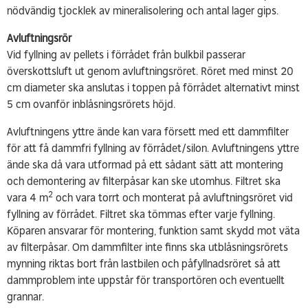
nödvändig tjocklek av mineralisolering och antal lager gips.
Avluftningsrör
Vid fyllning av pellets i förrådet från bulkbil passerar
överskottsluft ut genom avluftningsröret. Röret med minst 20
cm diameter ska anslutas i toppen på förrådet alternativt minst
5 cm ovanför inblåsningsrörets höjd.
Avluftningens yttre ände kan vara försett med ett dammfilter
för att få dammfri fyllning av förrådet/silon. Avluftningens yttre
ände ska då vara utformad på ett sådant sätt att montering
och demontering av filterpåsar kan ske utomhus. Filtret ska
2
vara 4 m
och vara torrt och monterat på avluftningsröret vid
fyllning av förrådet. Filtret ska tömmas efter varje fyllning.
Köparen ansvarar för montering, funktion samt skydd mot väta
av filterpåsar. Om dammfilter inte finns ska utblåsningsrörets
mynning riktas bort från lastbilen och påfyllnadsröret så att
dammproblem inte uppstår för transportören och eventuellt
grannar.