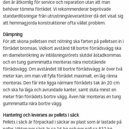
den är åtkomlig för service och reparation utan att man
behöver tömma förrådet. Vi rekommenderar beprövade
standardlösningar från utrustningsleverantörer då det visat sig
att hemmagjorda konstruktioner ofta vållat problem.
Dämpning
För att skona pelletsen mot nötning ska farten på pelletsen in i
förrådet bromsas. Vidkort avstånd till bortre förrådsvägg ska
en diameterökning av inblåsningsrörets slutdel åstadkommas
och en tung gummimatta monteras nära motstående
förrådsvägg. Om avståndet till bortre förrådsvägg är över två
meter kan, om man vill fylla förrådet maximalt, en låg ränna
monteras. Den får inte ligga närmare förrådets tak än 20 cm
och ska ha låga och avrundade kanter, samt sluta minst en
meter från förrådets bortre vägg. Även här monteras en tung
gummimatta nära bortre vägg.
Hantering och leverans av pellets i säck
Pellets i säck är förpackad i säckar av plast som är lastade på
pallar. Vikten per säck är ca 16 kg och per pall ca 832 kg.