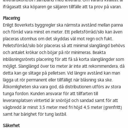
ifrågasatt ska köparen ge säljaren tillfälle att ta prov på varan.
Placering
Enligt Boverkets byggregler ska närmsta avstånd mellan panna
och förråd vara minst en meter. Ett pelletsförråd/silo kan även
placeras utomhus om det skyddas väl mot regn och fukt.
Pelletsförråd/silo bör placeras så att minimal slanglängd behövs
och antalet krökar och böjar på rör minimeras. Beakta
inblåsningsrörets placering för att få så korta slanglängder som
möjligt. Slanglängd över tio meter är inte att rekommendera, då
detta kan ge slitage på pelletsen. Vid längre avstånd kan man
lägga ut rör permanent eller tillfälligt när blåsning ska ske.
Åtkomligheten ska vara god, då distributionen utförs av stora
tunga fordon. Kunden ansvarar för att tillfarten till
leveransplatsen vintertid är snöröjd och sandad samt för att
vägbredd är minst 3,5 meter med fri höjd 4,5 meter (grenfritt)
samt har bärighet för tung lastbil.
Säkerhet