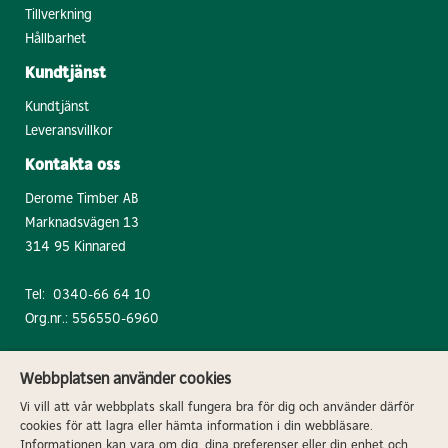
Tillverkning
Hållbarhet
Kundtjänst
Kundtjänst
Leveransvillkor
Kontakta oss
Derome Timber AB
Marknadsvägen 13
314 95 Kinnared
Tel:
0340-66 64 10
Org.nr.: 556550-6960
Webbplatsen använder cookies
Vi vill att vår webbplats skall fungera bra för dig och använder därför
Postadress: 432 87 Veddige | Besöks- och
cookies för att lagra eller hämta information i din webbläsare.
leveransadress: Bjurumsvägen 14, 432 68
Informationen kan vara om dig, dina preferenser eller din enhet och