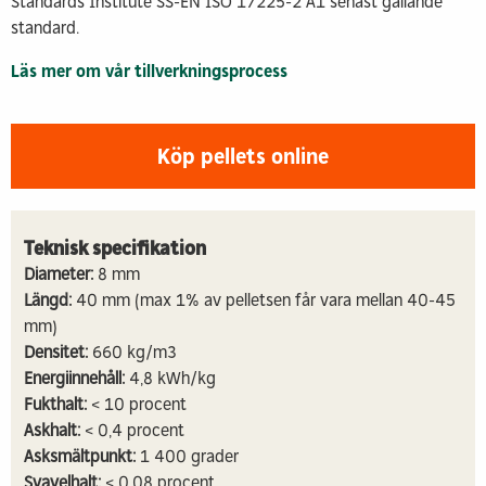
Standards Institute SS-EN ISO 17225-2 A1 senast gällande
standard.
Läs mer om vår tillverkningsprocess
Köp pellets online
Teknisk specifikation
Diameter:
8 mm
Längd:
40 mm (max 1% av pelletsen får vara mellan 40-45
mm)
Densitet:
660 kg/m3
Energiinnehåll:
4,8 kWh/kg
Fukthalt:
< 10 procent
Askhalt:
< 0,4 procent
Asksmältpunkt:
1 400 grader
Svavelhalt:
< 0,08 procent